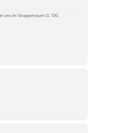
 bei uns im Gruppenraum (1. OG,
m (Mustorstr. 4, 1st floor). They’re going