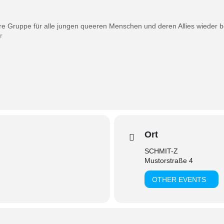
sere Gruppe für alle jungen queeren Menschen und deren Allies wieder
r
cken an : route66@schmit-z.de
young queers and their allies is going to meet at our centre’s group roo
Ort
n write an email to: route66@schmit-z.de
SCHMIT-Z
Mustorstraße 4
OTHER EVENTS