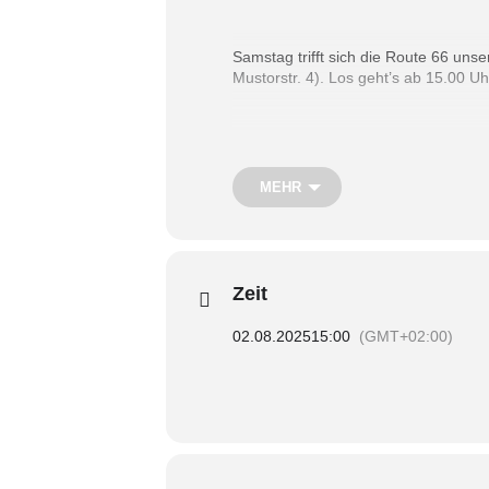
Samstag trifft sich die Route 66 un
Mustorstr. 4). Los geht’s ab 15.00 Uh
Bei Fragen kannst Du eine Mail schi
***
MEHR
This Saturday Route 66 our group for 
to meet from 3pm onwards
Zeit
If you have further questions you ca
02.08.2025
15:00
(GMT+02:00)