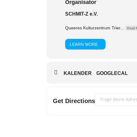
Organisator
SCHMIT-Z e.V.
Queeres Kulturzentrum Trier...
Read 
LEARN MORE
KALENDER
GOOGLECAL
Address - Route 66 []
Get Directions