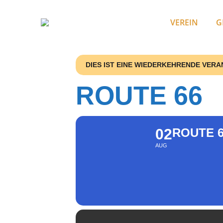
VEREIN
G
DIES IST EINE WIEDERKEHRENDE VER
ROUTE 66
02
ROUTE 
AUG