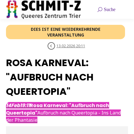
Search:
Suche
DIES IST EINE WIEDERKEHRENDE
VERANSTALTUNG
13.02.2026 20:11
ROSA KARNEVAL:
"AUFBRUCH NACH
QUEERTOPIA"
14
Feb
19:11
Rosa Karneval: "Aufbruch nach
Queertopia"
Aufbruch nach Queertopia - Ins Land
der Phantasie