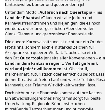
fantasievoller, bunter und queerer denn je!
Unter dem Motto
„Aufbruch nach Queertopia – ins
Land der Phantasie“
laden wir alle Jecken und
Karnevalsfreund*innen und diejenigen, die es noch
werden, zu vier unvergesslichen Abenden voller
Glanz, Glamour und grenzenloser Phantasie ein.
Die queere Karnevalssitzung ist nicht nur ein Ort des
Frohsinns, sondern auch ein starkes Zeichen für
Akzeptanz von queerer Vielfalt. Tauche also ein in
den Ort
Queertopia
jenseits aller Konventionen –
ein
Land, in dem Fantasie regiert, Vielfalt gefeiert
wird und jede*r willkommen ist
. Ob schrill,
märchenhaft, futuristisch oder einfach du selbst: Lass
deiner Kreativität freien Lauf und werde Teil des Rosa
Karnevals, der Träume Wirklichkeit werden lässt.
Doch nicht nur die Phantasie kommt auf ihre Kosten.
Ein abwechslungsreiches Programm sorgt für beste
Unterhaltung. Regionale Bühnensternchen,
mitreißende Tanzdarbietungen und humorvolle