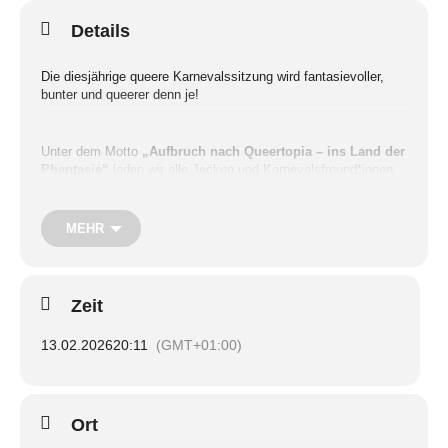
Details
Die diesjährige queere Karnevalssitzung wird fantasievoller,
bunter und queerer denn je!
Unter dem Motto
„Aufbruch nach Queertopia – ins Land der
Phantasie“
laden wir alle Jecken und Karnevalsfreund*innen
und diejenigen, die es noch werden, zu vier unvergesslichen
Abenden voller Glanz, Glamour und grenzenloser Phantasie
ein.
MEHR
Die queere Karnevalssitzung ist nicht nur ein Ort des
Frohsinns, sondern auch ein starkes Zeichen für Akzeptanz
Zeit
von queerer Vielfalt. Tauche also ein in den Ort
Queertopia
jenseits aller Konventionen –
ein Land, in dem Fantasie
13.02.2026
20:11
(GMT+01:00)
regiert, Vielfalt gefeiert wird und jede*r willkommen ist
. Ob
schrill, märchenhaft, futuristisch oder einfach du selbst: Lass
deiner Kreativität freien Lauf und werde Teil des Rosa
Karnevals, der Träume Wirklichkeit werden lässt.
Ort