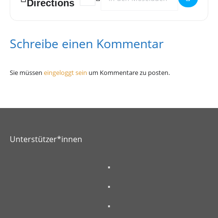
Directions
www.schmit-z.de/tickets
Ticketpreise:
Schreibe einen Kommentar
Kategorie A+: 42,00 € / ermäßigt 39,00 €
Sie müssen
eingeloggt sein
um Kommentare zu posten.
Kategorie A: 39,00 € / ermäßigt 36,00 €
Kategorie B: 36,00 €/ ermäßigt 33,00 €
Unterstützer*innen
Kategorie C: 33,00 €/ ermäßigt 30,00 €
Tickets können außerdem jeden Dienstag von 16-19 Uhr im
SCHMIT-Z Büro gekauft werden.(Mustorstraße 4, 54290 Trier).
Zahlung ist in bar oder mit Karte möglich.
Für Mitglieder ab
dem 11.11.2025, für alle anderen ab dem 18.11.2025.