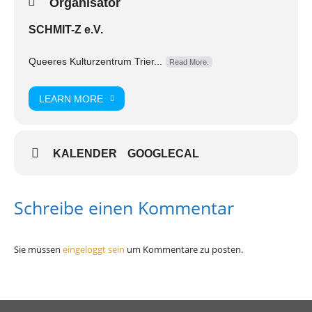
Organisator
Getränke- und Speisekarte sowie das kulturelle
Begleitprogramm präsentiert. Der Queergarten ist nun an den
SCHMIT-Z e.V.
Herbstwochenenden
samstags und sonntags von 13:00 bis
20:00 Uhr
für Euch geöffnet. Wir freuen uns auf Euren Besuch!
Queeres Kulturzentrum Trier...
Read More.
LEARN MORE
KALENDER
GOOGLECAL
Schreibe einen Kommentar
Sie müssen
eingeloggt sein
um Kommentare zu posten.