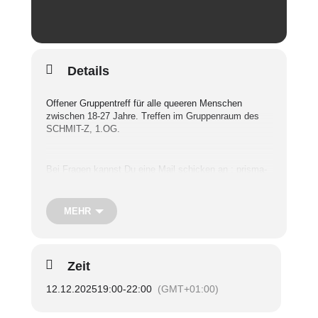
Details
Offener Gruppentreff für alle queeren Menschen
zwischen 18-27 Jahre. Treffen im Gruppenraum des
SCHMIT-Z, 1.OG.
Bei Fragen kannst Du eine Mail schicken an : prisma-
trier@schmit-z.de
MEHR
***
PRISMA our group for queers aged 18 – 29 and their
Zeit
allies is going to meet at our centre’s group room
(Mustorstr. 4, 1st floor)
12.12.2025
19:00
-
22:00
(GMT+01:00)