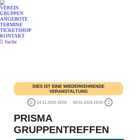
VEREIN
GRUPPEN
ANGEBOTE
TERMINE
TICKETSHOP
KONTAKT
Search:
Suche
DIES IST EINE WIEDERKEHRENDE
VERANSTALTUNG
14.11.2025 19:00
09.01.2026 19:00
PRISMA
GRUPPENTREFFEN