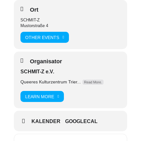
If you further questions you can write a email to:
Ort
prisma-trier@schmit-z.de
SCHMIT-Z
Mustorstraße 4
OTHER EVENTS
Organisator
SCHMIT-Z e.V.
Queeres Kulturzentrum Trier...
Read More.
LEARN MORE
KALENDER
GOOGLECAL