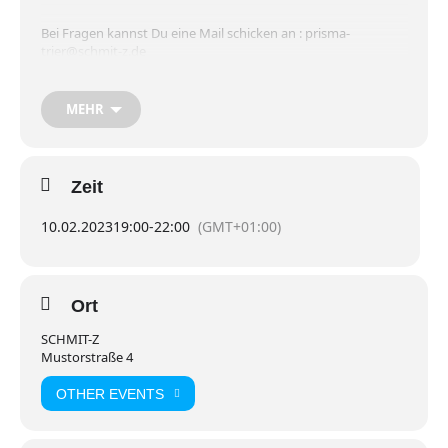
Bei Fragen kannst Du eine Mail schicken an : prisma-
trier@schmit-z.de
***
MEHR
PRISMA our group for queers aged 18 – 29 and their allies is
going to meet at our centre’s group room (Mustorstr. 4, 1st
Zeit
floor)
10.02.2023
19:00
-
22:00
(GMT+01:00)
If you further questions you can write a email to: prisma-
trier@schmit-z.de
Ort
SCHMIT-Z
Mustorstraße 4
OTHER EVENTS