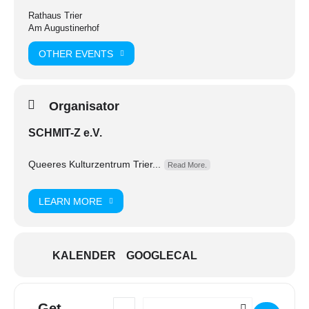
Rathaus Trier
Am Augustinerhof
OTHER EVENTS
Organisator
SCHMIT-Z e.V.
Queeres Kulturzentrum Trier...
Read More.
LEARN MORE
KALENDER
GOOGLECAL
Get
Address - Offene Sprechstunde im Rathaus [
Destination Address - Offene Sprechs