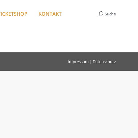
TICKETSHOP
KONTAKT
Suche
Search:
Impressum
|
Datenschutz