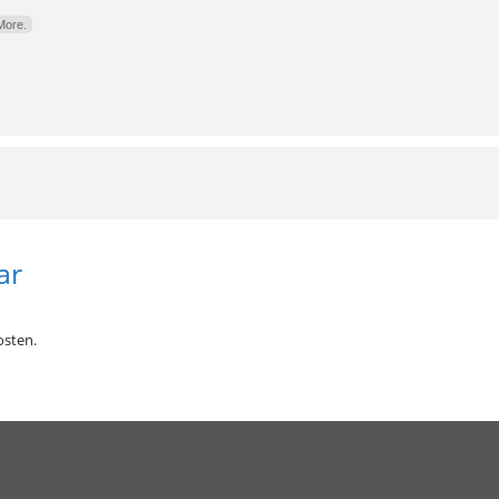
More.
ar
sten.