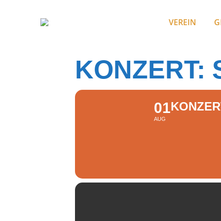
VEREIN
G
KONZERT: 
01
KONZERT
AUG