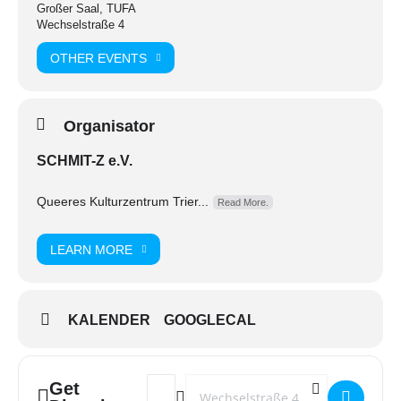
Großer Saal, TUFA
Wechselstraße 4
Tickets gibt es ab jetzt im SCHMIT-Z, an allen Ticket-
OTHER EVENTS
Regional Vorverkaufsstellen und
hier!
Organisator
SCHMIT-Z e.V.
Queeres Kulturzentrum Trier...
Read More.
LEARN MORE
KALENDER
GOOGLECAL
Get
Address - Ein wirklich liebenswertes Haus! []
Destination Address - Ein wirklich lieb